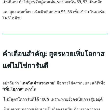
เป็นพิเศษ ถ้าใช้สูตรจับคู่เลขเด่น-รอง จะเน้น 39, 93 เป็นหลัก
และสูตรเลขเบิ้ลจะเน้นตัวเลือกเช่น 55, 66 เพิ่มเข้าไปในพอร์ต
โฟลิโอด้วย
คำเตือนสำคัญ: สูตรหวยเพิ่มโอกาส
แต่ไม่ใช่การันตี
อย่าลืมว่า “
เทคนิคคำนวณหวย
” คือการใช้ตรรกะและสถิติเพื่อ
“
เพิ่มโอกาส
” เท่านั้น
ไม่มีสูตรใดการันตีได้ 100% เพราะหวยยังคงเป็นการสุ่มอยู่ดี
ผู้เล่นควรมองการเล่นหวยเป็นกิจกรรมบันเทิง มากกว่าการ