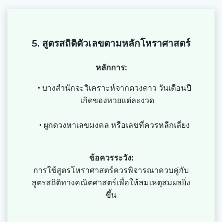
5. สูตรสถิติตัวเลขตามหลักโหราศาสตร์
หลักการ:
บางสำนักจะวิเคราะห์จากดวงดาว วันเดือนปี
เกิดของหวยแต่ละงวด
ผูกดวงหาเลขมงคล หรือเลขที่ควรหลีกเลี่ยง
ข้อควรระวัง:
การใช้สูตรโหราศาสตร์ควรพิจารณาควบคู่กับ
สูตรสถิติทางคณิตศาสตร์เพื่อให้สมเหตุสมผลยิ่ง
ขึ้น