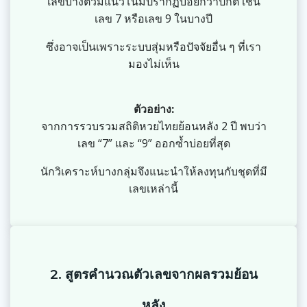
เลขบางตัวมีแนวโน้มปรากฏบ่อยกว่าปกติ เช่น
เลข 7 หรือเลข 9 ในบางปี
ซึ่งอาจเป็นเพราะระบบสุ่มหรือปัจจัยอื่น ๆ ที่เรา
มองไม่เห็น
ตัวอย่าง:
จากการรวบรวมสถิติหวยไทยย้อนหลัง 2 ปี พบว่า
เลข “7” และ “9” ออกซ้ำบ่อยที่สุด
นักวิเคราะห์บางกลุ่มจึงแนะนำให้ลงทุนกับชุดที่มี
เลขเหล่านี้
2. สูตรคำนวณตัวเลขจากผลรวมย้อน
หลัง