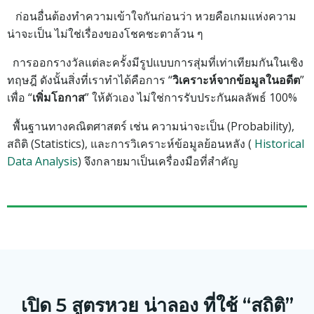
ก่อนอื่นต้องทำความเข้าใจกันก่อนว่า หวยคือเกมแห่งความ
น่าจะเป็น ไม่ใช่เรื่องของโชคชะตาล้วน ๆ
การออกรางวัลแต่ละครั้งมีรูปแบบการสุ่มที่เท่าเทียมกันในเชิง
ทฤษฎี ดังนั้นสิ่งที่เราทำได้คือการ “
วิเคราะห์จากข้อมูลในอดีต
”
เพื่อ “
เพิ่มโอกาส
” ให้ตัวเอง ไม่ใช่การรับประกันผลลัพธ์ 100%
พื้นฐานทางคณิตศาสตร์ เช่น ความน่าจะเป็น (Probability),
สถิติ (Statistics), และการวิเคราะห์ข้อมูลย้อนหลัง (
Historical
Data Analysis
) จึงกลายมาเป็นเครื่องมือที่สำคัญ
เปิด 5 สูตรหวย น่าลอง ที่ใช้ “สถิติ”