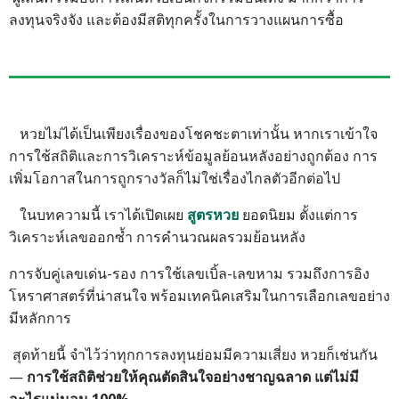
ลงทุนจริงจัง และต้องมีสติทุกครั้งในการวางแผนการซื้อ
หวยไม่ได้เป็นเพียงเรื่องของโชคชะตาเท่านั้น หากเราเข้าใจ
การใช้สถิติและการวิเคราะห์ข้อมูลย้อนหลังอย่างถูกต้อง การ
เพิ่มโอกาสในการถูกรางวัลก็ไม่ใช่เรื่องไกลตัวอีกต่อไป
ในบทความนี้ เราได้เปิดเผย
สูตรหวย
ยอดนิยม ตั้งแต่การ
วิเคราะห์เลขออกซ้ำ การคำนวณผลรวมย้อนหลัง
การจับคู่เลขเด่น-รอง การใช้เลขเบิ้ล-เลขหาม รวมถึงการอิง
โหราศาสตร์ที่น่าสนใจ พร้อมเทคนิคเสริมในการเลือกเลขอย่าง
มีหลักการ
สุดท้ายนี้ จำไว้ว่าทุกการลงทุนย่อมมีความเสี่ยง หวยก็เช่นกัน
—
การใช้สถิติช่วยให้คุณตัดสินใจอย่างชาญฉลาด แต่ไม่มี
อะไรแน่นอน 100%