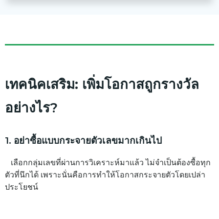
เทคนิคเสริม: เพิ่มโอกาสถูกรางวัล
อย่างไร?
1. อย่าซื้อแบบกระจายตัวเลขมากเกินไป
เลือกกลุ่มเลขที่ผ่านการวิเคราะห์มาแล้ว ไม่จำเป็นต้องซื้อทุก
ตัวที่นึกได้ เพราะนั่นคือการทำให้โอกาสกระจายตัวโดยเปล่า
ประโยชน์